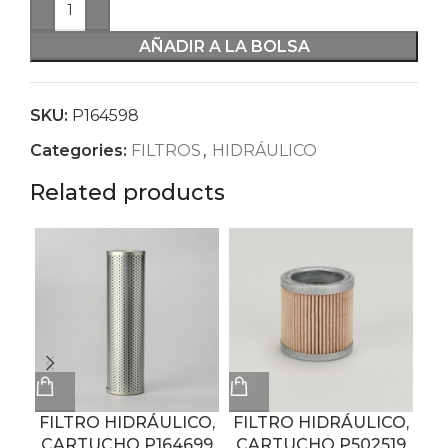
AÑADIR A LA BOLSA
SKU:
P164598
Categories:
FILTROS
,
HIDRÁULICO
Related products
FILTRO HIDRÁULICO,
FILTRO HIDRÁULICO,
FI
CARTUCHO P164699
CARTUCHO P502519
C