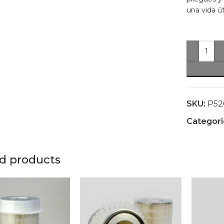
una vida út
SKU:
P52
Categori
d products