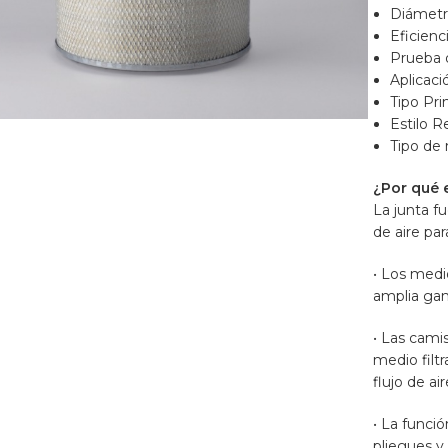
Diámetro
Eficienc
Prueba d
lic para ampliar
Aplicac
Tipo Pri
Estilo 
Tipo de 
¿Por qué e
La junta fu
de aire par
• Los medi
amplia gam
• Las camis
medio filt
flujo de air
• La funci
pliegues y