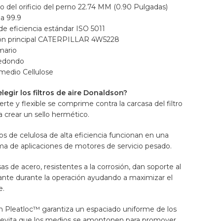
 del orificio del perno 22.74 MM (0.90 Pulgadas)
ia 99.9
e eficiencia estándar ISO 5011
ión principal CATERPILLAR 4W5228
mario
Redondo
medio Cellulose
legir los filtros de aire Donaldson?
erte y flexible se comprime contra la carcasa del filtro
a crear un sello hermético.
os de celulosa de alta eficiencia funcionan en una
a de aplicaciones de motores de servicio pesado.
as de acero, resistentes a la corrosión, dan soporte al
rante durante la operación ayudando a maximizar el
e.
ón Pleatloc™ garantiza un espaciado uniforme de los
 evita que los medios se amontonen para promover